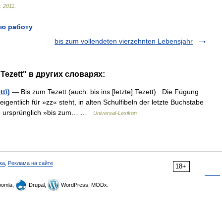
.
2011
.
ю работу
bis zum vollendeten vierzehnten Lebensjahr
 Tezett" в других словарях:
tt\)
— Bis zum Tezett (auch: bis ins [letzte] Tezett) Die Fügung
eigentlich für »zz« steht, in alten Schulfibeln der letzte Buchstabe
lso ursprünglich »bis zum… …
Universal-Lexikon
ка
,
Реклама на сайте
18+
omla,
Drupal,
WordPress, MODx.