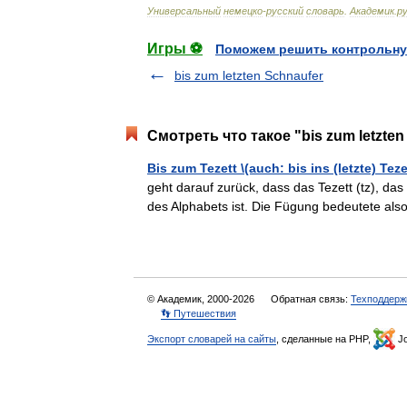
Универсальный
немецко
-
русский
словарь
.
Академик
.
ру
Игры ⚽
Поможем решить контрольну
bis zum letzten Schnaufer
Смотреть что такое "bis zum letzten
Bis zum Tezett \(auch: bis ins (letzte) Teze
geht darauf zurück, dass das Tezett (tz), das 
des Alphabets ist. Die Fügung bedeutete a
© Академик, 2000-2026
Обратная связь:
Техподдерж
👣 Путешествия
Экспорт словарей на сайты
, сделанные на PHP,
Jo