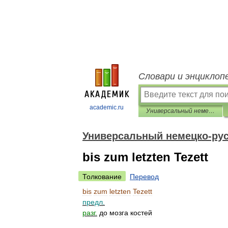
Словари и энциклоп
academic.ru
Универсальный немецко-русский словарь
Универсальный немецко-рус
bis zum letzten Tezett
Толкование
Перевод
bis
zum
letzten
Tezett
предл
.
разг
.
до
мозга
костей